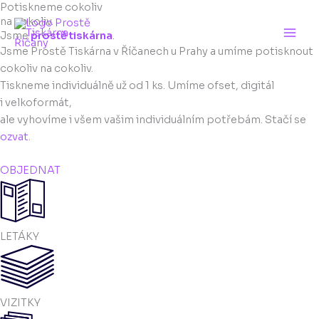
Potiskneme cokoliv
Přeskočit
na cokoliv.
na
Jsme
prostě tiskárna
.
obsah
Jsme Prostě Tiskárna v Říčanech u Prahy a umíme potisknout
cokoliv na cokoliv.
Tiskneme individuálně už od 1 ks. Umíme ofset, digitál
i velkoformát,
ale vyhovíme i všem vašim individuálním potřebám. Stačí se
ozvat
.
OBJEDNAT
LETÁKY
VIZITKY